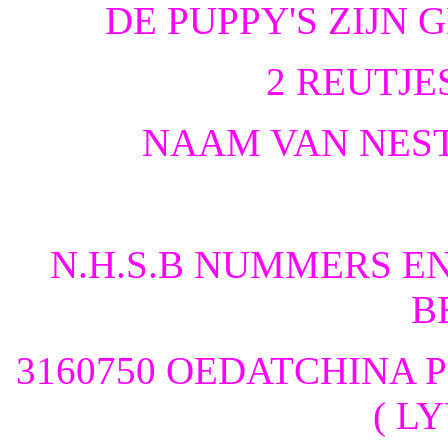
DE PUPPY'S ZIJN 
2 REUTJE
NAAM VAN NEST
N.H.S.B NUMMERS E
B
3160750 OEDATCHINA P
( L