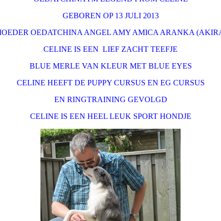
GEBOREN OP 13 JULI 2013
OEDER OEDATCHINA ANGEL AMY AMICA ARANKA (AKIR
CELINE IS EEN LIEF ZACHT TEEFJE
BLUE MERLE VAN KLEUR MET BLUE EYES
CELINE HEEFT DE PUPPY CURSUS EN EG CURSUS
EN RINGTRAINING GEVOLGD
CELINE IS EEN HEEL LEUK SPORT HONDJE