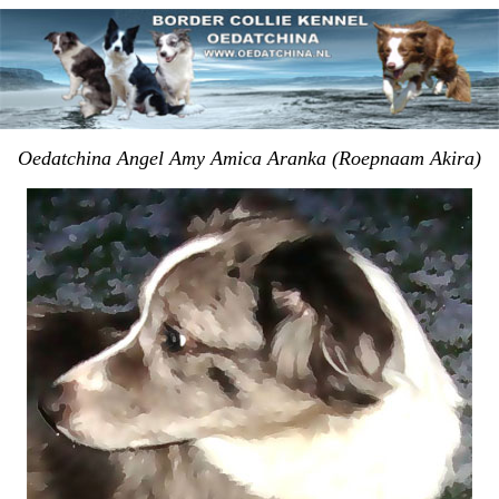
Oedatchina Angel Amy Amica Aranka (Roepnaam Akira)